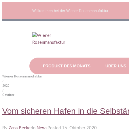
Willkommen bei der Wiener Rosenmanufaktur
PRODUKT DES MONATS
ÜBER UNS
Wiener Rosenmanufaktur
/
2020
/
Oktober
Vom sicheren Hafen in die Selbstä
By
Zana Becker
In
News
Posted
16. Oktober 2020